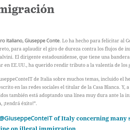
nmigración
ro italiano, Giuseppe Conte
. Lo ha hecho para felicitar al 
to, para aplaudir el giro de dureza contra los flujos de in
Salvini. El dirigente estadounidense, que tiene una bande
r en EE.UU., ha querido rendir tributo a la valentía de los 
useppeConteIT de Italia sobre muchos temas, incluido el h
escrito en las redes sociales el titular de la Casa Blanca. Y
nidos también está adoptando una línea muy dura ante la in
 ¡tendrá éxito!”.
@GiuseppeConteIT
of Italy concerning many s
 line on illegal immigration…