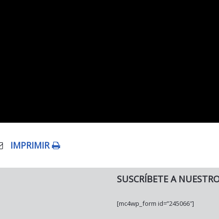
IMPRIMIR
SUSCRÍBETE A NUESTR
[mc4wp_form id=”245066″]