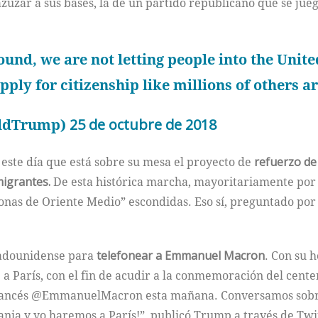
zuzar a sus bases, la de un partido republicano que se ju
und, we are not letting people into the United
ply for citizenship like millions of others a
aldTrump)
25 de octubre de 2018
este día que está sobre su mesa el proyecto de
refuerzo de 
migrantes.
De esta histórica marcha, mayoritariamente por
onas de Oriente Medio” escondidas. Eso sí, preguntado por
tadounidense para
telefonear a Emmanuel Macron
. Con su 
e a París, con el fin de acudir a la conmemoración del cent
 francés @EmmanuelMacron esta mañana. Conversamos sobre
nia y yo haremos a París!”, publicó Trump a través de Twi