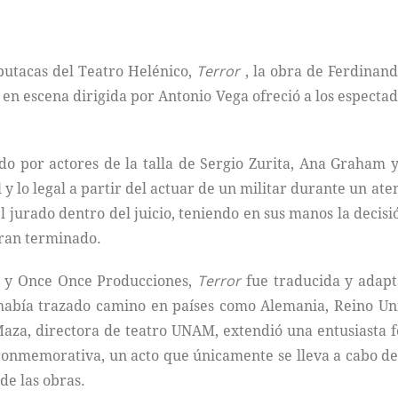
butacas del Teatro Helénico,
Terror
, la obra de Ferdinand
en escena dirigida por Antonio Vega ofreció a los espect
o por actores de la talla de Sergio Zurita, Ana Graham 
y lo legal a partir del actuar de un militar durante un at
el jurado dentro del juicio, teniendo en sus manos la decis
eran terminado.
o y Once Once Producciones,
Terror
fue traducida y adap
había trazado camino en países como Alemania, Reino Unid
za, directora de teatro UNAM, extendió una entusiasta fel
 conmemorativa, un acto que únicamente se lleva a cabo 
 de las obras.