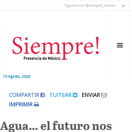
Síguenos en @Siempre_revista
10 Agosto, 2026
Inicio
COMPARTIR
TUITEAR
ENVIAR
Editorial
IMPRIMIR
Nacional
Agua… el futuro nos
Colaboradores