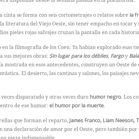
iera disponible desde la semana pasada en la plataforma.
 cinta se forma con seis cortometrajes o relatos sobre
la 
 la literatura del Viejo Oeste, sin tener empacho en tocar
ios pieles rojas salvajes cruzan la pantalla en cada historia
 en la filmografía de los Coen. Ya habían explorado esas ti
a sus mejores obras:
Sin lugar para los débiles
,
Fargo
y
Bal
ía mostrada en esos antecedentes, construyen un Oeste de 
tástica. El desierto, las cantinas y salones, los paisajes ne
a veces disparatado y otras veces duro
humor negro
. Los c
centro de ese humor:
el humor por la muerte.
trellas que forman el reparto,
James Franco, Liam Neeson, 
an una declaración de amor por el Oeste, pero también por 
una pieza indispensable.