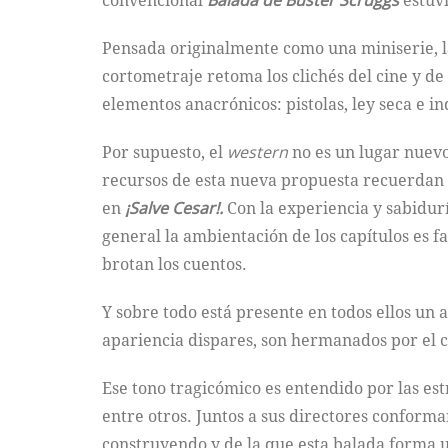
convencional
Balada de Buster Scruggs
estuv
Pensada originalmente como una miniserie, la
cortometraje retoma los clichés del cine y de
elementos anacrónicos: pistolas, ley seca e ind
Por supuesto, el
western
no es un lugar nuevo
recursos de esta nueva propuesta recuerdan 
en
¡Salve Cesar!.
Con la experiencia y sabidur
general la ambientación de los capítulos es fan
brotan los cuentos.
Y sobre todo está presente en todos ellos un 
apariencia dispares, son hermanados por el 
Ese tono tragicómico es entendido por las es
entre otros. Juntos a sus directores conform
construyendo y de la que esta balada forma 