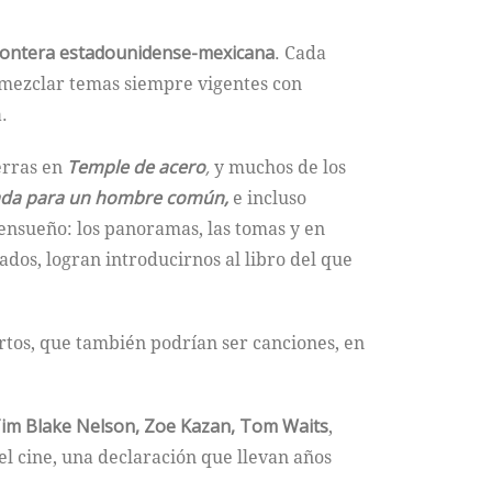
frontera estadounidense-mexicana
. Cada
 y mezclar temas siempre vigentes con
.
erras en
Temple de acero
,
y muchos de los
ada para un hombre común,
e incluso
ensueño: los panoramas, las tomas y en
vados, logran introducirnos al libro del que
ortos, que también podrían ser canciones, en
Tim Blake Nelson, Zoe Kazan, Tom Waits
,
el cine, una declaración que llevan años