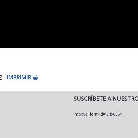
IMPRIMIR
SUSCRÍBETE A NUESTR
[mc4wp_form id=”245066″]