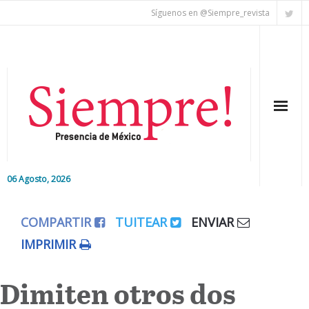
Síguenos en @Siempre_revista
06 Agosto, 2026
Inicio
COMPARTIR
TUITEAR
ENVIAR
Editorial
IMPRIMIR
Nacional
Dimiten otros dos
Colaboradores