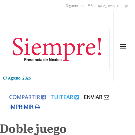
Síguenos en @Siempre_revista
07 Agosto, 2026
Inicio
COMPARTIR
TUITEAR
ENVIAR
Editorial
IMPRIMIR
Nacional
Doble juego
Colaboradores