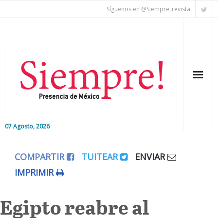
Síguenos en @Siempre_revista
07 Agosto, 2026
Inicio
COMPARTIR
TUITEAR
ENVIAR
Editorial
IMPRIMIR
Nacional
Egipto reabre al
Colaboradores