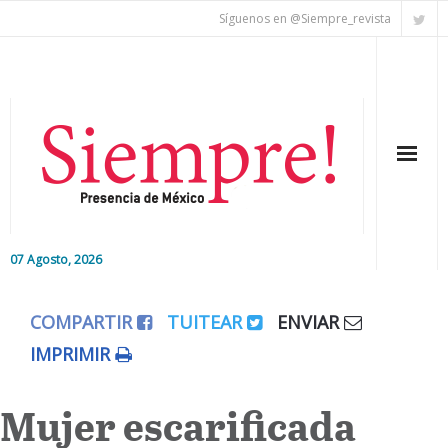
Síguenos en @Siempre_revista
07 Agosto, 2026
Inicio
COMPARTIR
TUITEAR
ENVIAR
Editorial
IMPRIMIR
Nacional
Mujer escarificada
Colaboradores