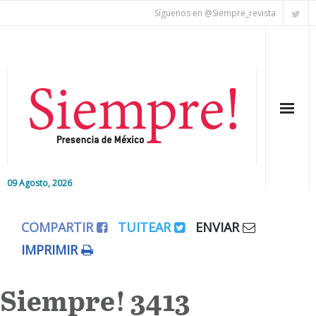
Síguenos en @Siempre_revista
09 Agosto, 2026
Inicio
COMPARTIR
TUITEAR
ENVIAR
Editorial
IMPRIMIR
Nacional
Siempre! 3413
Colaboradores