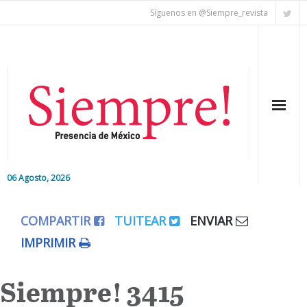
Síguenos en @Siempre_revista
06 Agosto, 2026
Inicio
COMPARTIR
TUITEAR
ENVIAR
Editorial
IMPRIMIR
Nacional
Siempre! 3415
Colaboradores