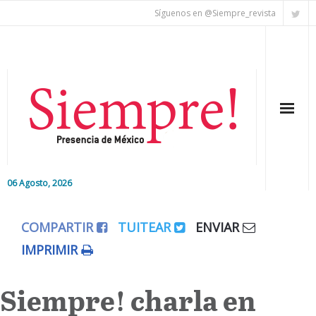
Síguenos en @Siempre_revista
06 Agosto, 2026
Inicio
COMPARTIR
TUITEAR
ENVIAR
Editorial
IMPRIMIR
Nacional
Siempre! charla en
Colaboradores