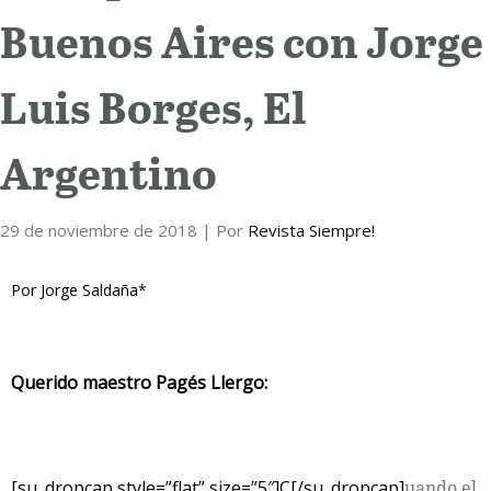
Buenos Aires con Jorge
Internacional
Luis Borges, El
Cultura
Argentino
29 de noviembre de 2018
| Por
Revista Siempre!
Por Jorge Saldaña*
Querido maestro Pagés Llergo:
[su_dropcap style=”flat” size=”5″]C[/su_dropcap]
uando el