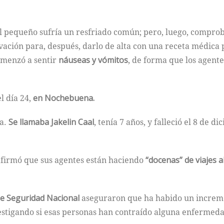
 el pequeño sufría un resfriado común; pero, luego, compr
vación para, después, darlo de alta con una receta médica
omenzó a sentir
náuseas y vómitos
, de forma que los agente
l día 24,
en Nochebuena.
ca.
Se llamaba Jakelin Caal
, tenía 7 años, y falleció el 8 de 
afirmó que sus agentes están haciendo
“docenas” de viajes al
e Seguridad Nacional
aseguraron que ha habido un increme
vestigando si esas personas han contraído alguna enfermed