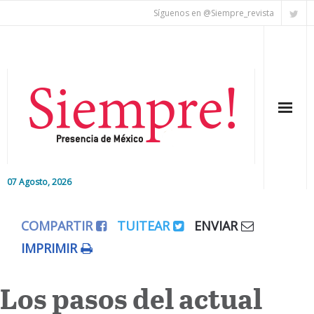
Síguenos en @Siempre_revista
07 Agosto, 2026
Inicio
COMPARTIR
TUITEAR
ENVIAR
Editorial
IMPRIMIR
Nacional
Los pasos del actual
Colaboradores