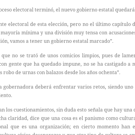
oceso electoral terminó, el nuevo gobierno estatal quedará
nte electoral de esta elección, pero no el último capítulo d
na mayoría mínima y una división muy tensa con acusacione
ección, vamos a tener un gobierno estatal marcado”.
 que no se trató de unos comicios limpios, pues de lamen
 con gente que ha quedado impune, no se ha castigado a n
os robo de urnas con balazos desde los años ochenta”.
a gobernadora deberá enfrentar varios retos, siendo uno d
iento.
n los cuestionamientos, sin duda esto señala que hay una d
a claridad, dice que una cosa es el panismo como cultura c
nal que es una organización; en cierto momento han est