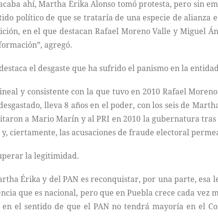
acaba ahí, Martha Érika Alonso tomó protesta, pero sin emba
ntido político de que se trataría de una especie de alianza 
ición, en el que destacan Rafael Moreno Valle y Miguel Án
sformación”, agregó.
destaca el desgaste que ha sufrido el panismo en la entidad
lineal y consistente con la que tuvo en 2010 Rafael Moreno 
esgastado, lleva 8 años en el poder, con los seis de Mar
uitaron a Mario Marín y al PRI en 2010 la gubernatura tras
 y, ciertamente, las acusaciones de fraude electoral perme
uperar la legitimidad.
tha Érika y del PAN es reconquistar, por una parte, esa le
encia que es nacional, pero que en Puebla crece cada vez má
, en el sentido de que el PAN no tendrá mayoría en el Con