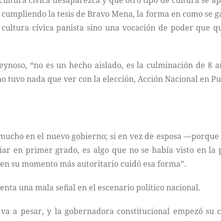
cultura cívica desaparezca y que otro tipo de cultura se a
 cumpliendo la tesis de Bravo Mena, la forma en como se g
ultura cívica panista sino una vocación de poder que q
Reynoso, “no es un hecho aislado, es la culminación de 8 
no tuvo nada que ver con la elección, Acción Nacional en P
mucho en el nuevo gobierno; si en vez de esposa —porque 
r en primer grado, es algo que no se había visto en la 
 en su momento más autoritario cuidó esa forma”.
enta una mala señal en el escenario político nacional.
va a pesar, y la gobernadora constitucional empezó su c