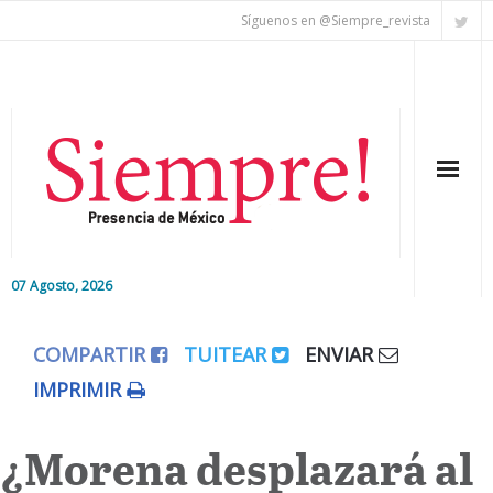
Síguenos en @Siempre_revista
07 Agosto, 2026
Inicio
COMPARTIR
TUITEAR
ENVIAR
Editorial
IMPRIMIR
Nacional
¿Morena desplazará al
Colaboradores