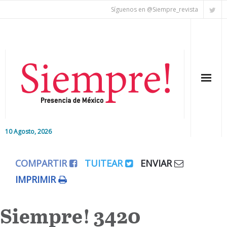
Síguenos en @Siempre_revista
10 Agosto, 2026
Inicio
COMPARTIR
TUITEAR
ENVIAR
Editorial
IMPRIMIR
Nacional
Siempre! 3420
Colaboradores