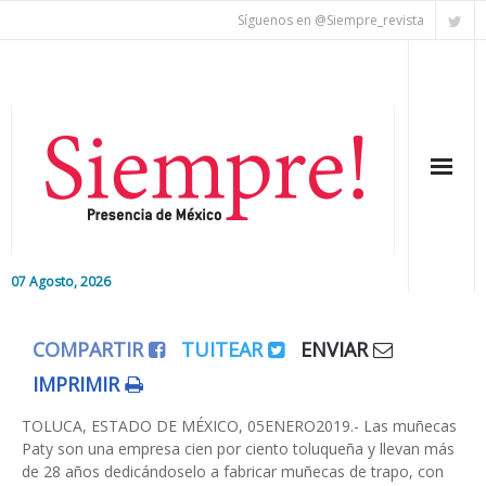
Síguenos en @Siempre_revista
07 Agosto, 2026
Inicio
COMPARTIR
TUITEAR
ENVIAR
Editorial
IMPRIMIR
Nacional
TOLUCA, ESTADO DE MÉXICO, 05ENERO2019.- Las muñecas
Paty son una empresa cien por ciento toluqueña y llevan más
de 28 años dedicándoselo a fabricar muñecas de trapo, con
Colaboradores