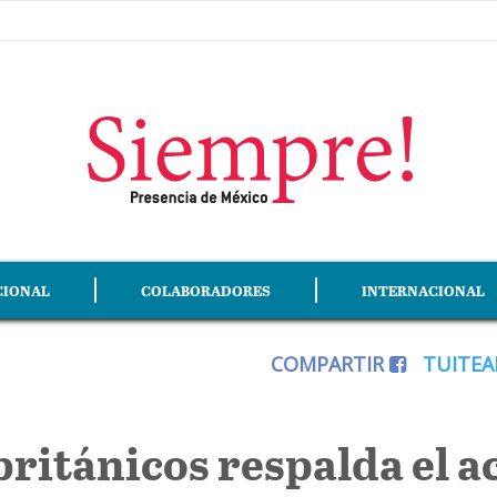
CIONAL
COLABORADORES
INTERNACIONAL
COMPARTIR
TUITE
 británicos respalda el a