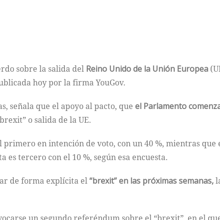
erdo sobre la salida del
Reino Unido de la Unión Europea
(UE
ublicada hoy por la firma YouGov.
s, señala que el apoyo al pacto, que
el Parlamento comenz
brexit” o salida de la UE.
l primero en intención de voto, con un 40 %, mientras que 
ta es tercero con el 10 %, según esa encuesta.
ar de forma explícita el
“brexit” en las próximas semanas,
l
ocarse un segundo referéndum sobre el “brexit”, en el que 