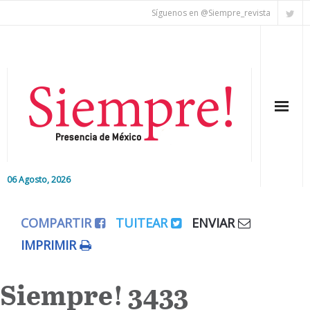
Síguenos en @Siempre_revista
06 Agosto, 2026
Inicio
COMPARTIR
TUITEAR
ENVIAR
Editorial
IMPRIMIR
Nacional
Siempre! 3433
Colaboradores