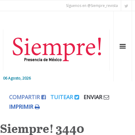
Síguenos en @Siempre_revista
06 Agosto, 2026
Inicio
COMPARTIR
TUITEAR
ENVIAR
Editorial
IMPRIMIR
Nacional
Siempre! 3440
Colaboradores