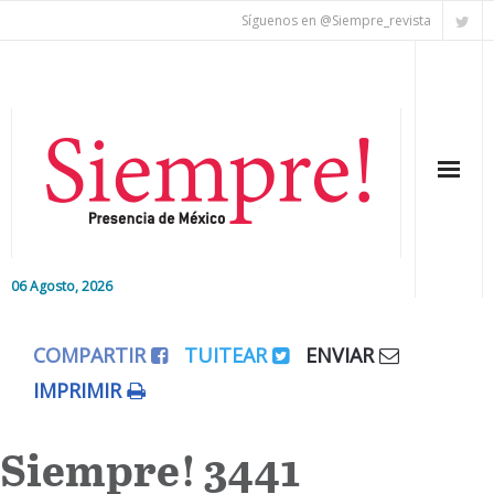
Síguenos en @Siempre_revista
06 Agosto, 2026
Inicio
COMPARTIR
TUITEAR
ENVIAR
Editorial
IMPRIMIR
Nacional
Siempre! 3441
Colaboradores