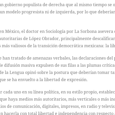
n gobierno populista de derecha que al mismo tiempo se or
a un modelo progresista ni de izquierda, por lo que deberí
en México, el doctor en Sociología por La Sorbona asevera
 autoritarias de López Obrador, principalmente descalifican
 más valiosos de la transición democrática mexicana: la li
 se han tratado de amenazas verbales, las declaraciones de
e difusión masiva expulsen de sus filas a las plumas crítica
 la Lengua opinó sobre la postura que deberían tomar ta
que se ha envuelto a la libertad de expresión.
 cada uno en su línea política, en su estilo propio, estable
 que haya medios más autoritarios, más verticales o más in
os de comunicación, digitales, impresos, en radio y televisi
en hacerla con total libertad e independencia con respecto 