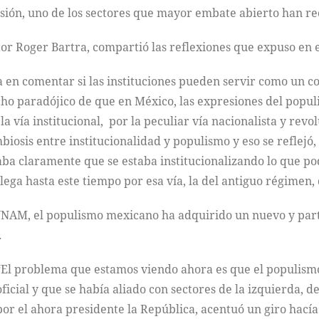
esión, uno de los sectores que mayor embate abierto han rec
tor Roger Bartra, compartió las reflexiones que expuso en 
ía en comentar si las instituciones pueden servir como un 
echo paradójico de que en México, las expresiones del pop
la vía institucional, por la peculiar vía nacionalista y rev
iosis entre institucionalidad y populismo y eso se reflejó,
ba claramente que se estaba institucionalizando lo que podrí
lega hasta este tiempo por esa vía, la del antiguo régimen,
UNAM, el populismo mexicano ha adquirido un nuevo y parti
.
“El problema que estamos viendo ahora es que el populism
oficial y que se había aliado con sectores de la izquierda, 
por el ahora presidente la República, acentuó un giro hacía