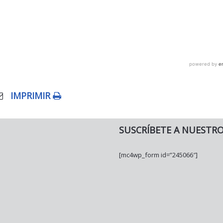
IMPRIMIR
SUSCRÍBETE A NUESTR
[mc4wp_form id=”245066″]