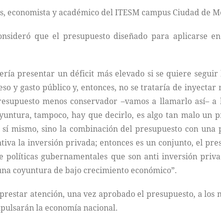
as, economista y académico del ITESM campus Ciudad de M
consideró que el presupuesto diseñado para aplicarse 
ría presentar un déficit más elevado si se quiere seguir l
reso y gasto público y, entonces, no se trataría de inyecta
presupuesto menos conservador –vamos a llamarlo así– a 
oyuntura, tampoco, hay que decirlo, es algo tan malo un 
sí mismo, sino la combinación del presupuesto con una pol
tiva la inversión privada; entonces es un conjunto, el pr
de políticas gubernamentales que son anti inversión priv
 una coyuntura de bajo crecimiento económico”.
prestar atención, una vez aprobado el presupuesto, a los 
mpulsarán la economía nacional.