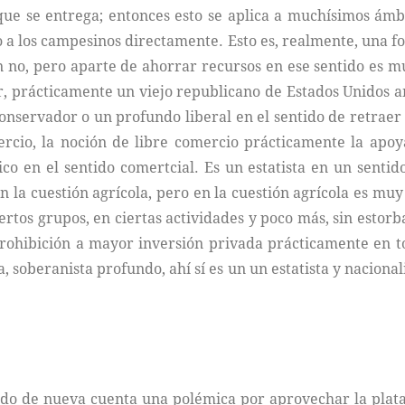
ue se entrega; entonces esto se aplica a muchísimos ámb
a los campesinos directamente. Esto es, realmente, una form
ien no, pero aparte de ahorrar recursos en ese sentido es 
 prácticamente un viejo republicano de Estados Unidos a
onservador o un profundo liberal en el sentido de retraer 
ercio, la noción de libre comercio prácticamente la apoy
o en el sentido comertcial. Es un estatista en un sentid
n la cuestión agrícola, pero en la cuestión agrícola es mu
ertos grupos, en ciertas actividades y poco más, sin estorb
a prohibición a mayor inversión privada prácticamente en 
a, soberanista profundo, ahí sí es un un estatista y naciona
ndo de nueva cuenta una polémica por aprovechar la pla