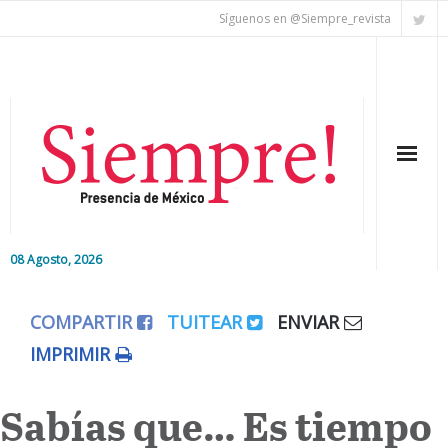
Síguenos en @Siempre_revista
08 Agosto, 2026
Inicio
COMPARTIR
TUITEAR
ENVIAR
Editorial
IMPRIMIR
Nacional
Sabías que… Es tiempo
Colaboradores