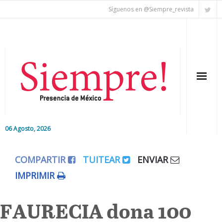
Síguenos en @Siempre_revista
06 Agosto, 2026
Inicio
COMPARTIR
TUITEAR
ENVIAR
Editorial
IMPRIMIR
Nacional
FAURECIA dona 100
Colaboradores