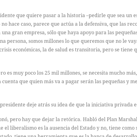
dente que quiere pasar a la historia –pedirle que sea un e
o no hace caso, parece que actúa a la defensiva, que las r
 a una gran empresa, sólo que haya apoyo para las pequeña
s una persona, somos millones lo que queremos que no le va
isis económicas, la de salud es transitoria, pero se tiene q
ero es muy poco los 25 mil millones, se necesita mucho más, 
a cuenta que quien más va a pagar serán las pequeñas y me
 presidente deje atrás su idea de que la iniciativa privada 
nó, pero hay que dejar la retórica. Habló del Plan Marshall
ue el liberalismo es la ausencia del Estado y no, tiene como 
Estado, tiene una herramienta que es la banca de desarrollo,