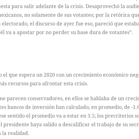
esta para salir adelante de la crisis. Desaprovechó la audie
exicanos, no solamente de sus votantes; por la retórica que
u electorado, el discurso de ayer fue eso, pareció que estab
 él va a apostar por no perder su base dura de votantes”.
o el que espera un 2020 con un crecimiento económico nega
s recursos para afrontar esta crisis.
me parecen conservadores, en ellos se hablaba de un creci
ntes bancos de inversión han calculado, en promedio, de -1.
ese sentido el promedio va a estar en 3.5; los precriterios
l presidente haya salido a descalificar el trabajo de su sec
 la realidad.