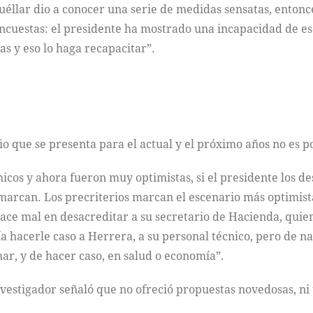
uéllar dio a conocer una serie de medidas sensatas, enton
encuestas: el presidente ha mostrado una incapacidad de es
s y eso lo haga recapacitar”.
io que se presenta para el actual y el próximo años no es po
cos y ahora fueron muy optimistas, si el presidente los de
marcan. Los precriterios marcan el escenario más optimista
hace mal en desacreditar a su secretario de Hacienda, quie
a hacerle caso a Herrera, a su personal técnico, pero de nad
ar, y de hacer caso, en salud o economía”.
investigador señaló que no ofreció propuestas novedosas, ni 