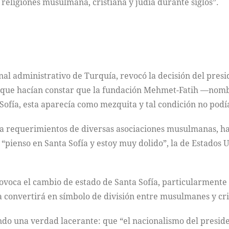
 religiones musulmana, cristiana y judía durante siglos”.
unal administrativo de Turquía, revocó la decisión del pre
s que hacían constar que la fundación Mehmet-Fatih —nomb
Sofía, esta aparecía como mezquita y tal condición no podí
n a requerimientos de diversas asociaciones musulmanas, h
 “pienso en Santa Sofía y estoy muy dolido”, la de Estados
ovoca el cambio de estado de Santa Sofía, particularmente e
 convertirá en símbolo de división entre musulmanes y cri
do una verdad lacerante: que “el nacionalismo del preside