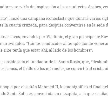
dores, serviría de inspiración a los arquitectos árabes, v
irio”, lanzó una campaña iconoclasta que durará varios sigl
te la cuarta cruzada, para después convertirse en la sede d
nos eslavos, enviados por Vladimir, el gran príncipe de Kiev
 maravillados: “fuimos conducidos al templo donde veneran
que Dios tenía que estar ahí, al lado de los hombres”.
, considerado el fundador de la Santa Rusia, que, “deslumb
los iconos, el brillo de los mármoles, se convirtió al cristia
tinopla por el sultán Mehmed II, lo que significó el final d
do Santa Sofía es convertida en mezquita, a la que se aña