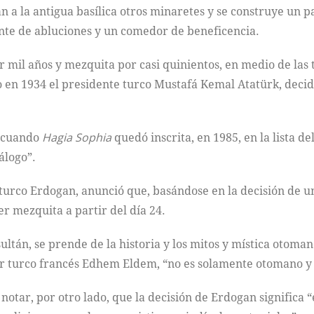
nan a la antigua basílica otros minaretes y se construye un 
ente de abluciones y un comedor de beneficencia.
or mil años y mezquita por casi quinientos, en medio de las
en 1934 el presidente turco Mustafá Kemal Atatürk, decidi
o cuando
Hagia Sophia
quedó inscrita, en 1985, en la lista 
álogo”.
 turco Erdogan, anunció que, basándose en la decisión de u
er mezquita a partir del día 24.
ltán, se prende de la historia y los mitos y mística otomano
or turco francés Edhem Eldem, “no es solamente otomano y 
otar, por otro lado, que la decisión de Erdogan significa “