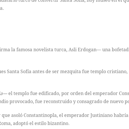
datario turco de convertir Santa Sofía, hoy museo en el qu
a.
firma la famosa novelista turca, Asli Erdogan— una bofeta
ues Santa Sofía antes de ser mezquita fue templo cristiano
hia—
el templo fue edificado, por orden del emperador Const
ndio provocado, fue reconstruido y consagrado de nuevo po
 que asoló Constantinopla, el emperador Justiniano habría
oma, adoptó el estilo bizantino.