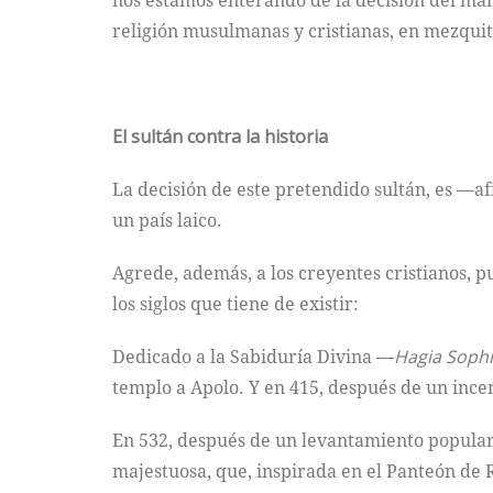
nos estamos enterando de la decisión del man
religión musulmanas y cristianas, en mezquit
El sultán contra la historia
La decisión de este pretendido sultán, es —a
un país laico.
Agrede, además, a los creyentes cristianos, p
los siglos que tiene de existir:
Dedicado a la Sabiduría Divina —
Hagia Sop
templo a Apolo. Y en 415, después de un ince
En 532, después de un levantamiento popular
majestuosa, que, inspirada en el Panteón de R