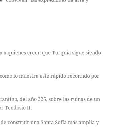
e “conviven” las expresiones de arte y
da a quienes creen que Turquía sigue siendo
, como lo muestra este rápido recorrido por
antino, del año 325, sobre las ruinas de un
r Teodosio II.
 de construir una Santa Sofía más amplia y