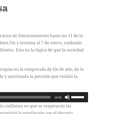
sa
arios de funcionamiento hasta las 11 de la
Buen Fin y termina el 7 de enero, cuidando
ientes. Esto en la lógica de que la sociedad
ropias en la temporada de fin de año, de lo
a y autorizada la petición que realizó la
Utiliza
00:00
las
la confianza en que se respetarán las
teclas
 permitirá la ampliación con el decreto