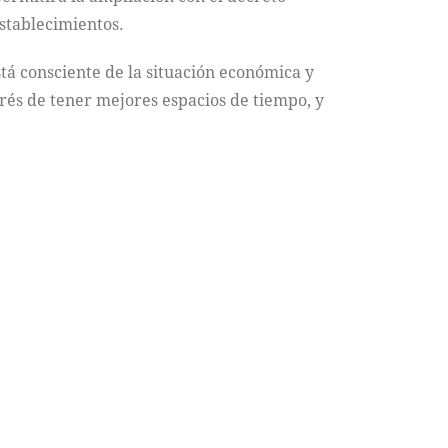
de
stablecimientos.
flecha
arriba/abajo
tá consciente de la situación económica y
para
erés de tener mejores espacios de tiempo, y
aumentar
o
disminuir
el
volumen.