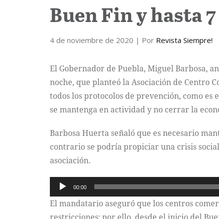
Buen Fin y hasta 7
4 de noviembre de 2020
| Por
Revista Siempre!
El Gobernador de Puebla, Miguel Barbosa, anu
noche, que planteó la Asociación de Centro C
todos los protocolos de prevención, como es e
se mantenga en actividad y no cerrar la eco
Barbosa Huerta señaló que es necesario mante
contrario se podría propiciar una crisis socia
asociación.
Reproductor
00:00
de
El mandatario aseguró que los centros comerci
audio
restricciones; por ello, desde el inicio del B