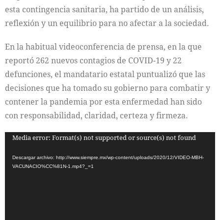
esta contingencia sanitaria, ha partido de un análisis,
reflexión y un equilibrio para no afectar a la sociedad.
En la habitual videoconferencia de prensa, en la que
reportó 262 nuevos contagios de COVID-19 y 22
defunciones, el mandatario estatal puntualizó que las
decisiones que ha tomado su gobierno para combatir y
contener la pandemia por esta enfermedad han sido
con responsabilidad, claridad, certeza y firmeza.
Reproductor
Media error: Format(s) not supported or source(s) not found
de
Descargar archivo: http://www.siempre.mx/wp-content/uploads/2020/12/VIDEO-MBH-
vídeo
VACUNACIO%CC%81N-1.mp4?_=1