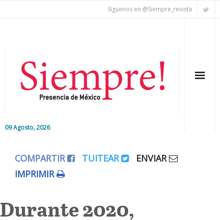
Síguenos en @Siempre_revista
09 Agosto, 2026
Inicio
COMPARTIR
TUITEAR
ENVIAR
Editorial
IMPRIMIR
Nacional
Durante 2020,
Colaboradores