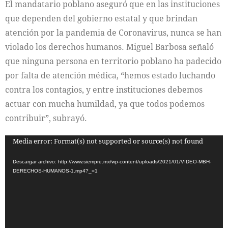
El mandatario poblano aseguró que en las instituciones
que dependen del gobierno estatal y que brindan
atención por la pandemia de Coronavirus, nunca se han
violado los derechos humanos. Miguel Barbosa señaló
que ninguna persona en territorio poblano ha padecido
por falta de atención médica, “hemos estado luchando
contra los contagios, y entre instituciones debemos
actuar con mucha humildad, ya que todos podemos
contribuir”, subrayó.
Reproductor
Media error: Format(s) not supported or source(s) not found
de
Descargar archivo: http://www.siempre.mx/wp-content/uploads/2021/01/VIDEO-MBH-
vídeo
DERECHOS-HUMANOS-1.mp4?_=1