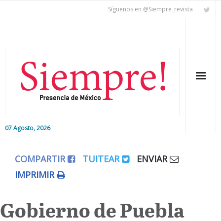
Síguenos en @Siempre_revista
07 Agosto, 2026
Inicio
COMPARTIR
TUITEAR
ENVIAR
Editorial
IMPRIMIR
Nacional
Gobierno de Puebla
Colaboradores