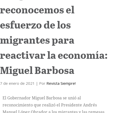
reconocemos el
Internacional
esfuerzo de los
Cultura
migrantes para
reactivar la economía:
Miguel Barbosa
7 de enero de 2021
| Por
Revista Siempre!
El Gobernador Miguel Barbosa se unió al
reconocimiento que realizó el Presidente Andrés
Manuel López Obrador a los migrantes y las remesas