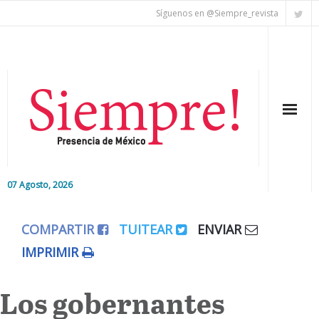
Síguenos en @Siempre_revista
07 Agosto, 2026
Inicio
COMPARTIR
TUITEAR
ENVIAR
Editorial
IMPRIMIR
Nacional
Los gobernantes
Colaboradores