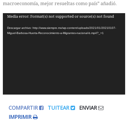
macroeconomía, mejor resueltas como país” añadió.
Reproductor
Media error: Format(s) not supported or source(s) not found
de
Descargar archivo: http://www.siempre.mx/wp-content/uploads/2021/01/20210107-
vídeo
Miguel-Barbosa-Huerta-Reconocimiento-a-Migrantes-nacional-b.mp4?_=1
COMPARTIR
TUITEAR
ENVIAR
IMPRIMIR