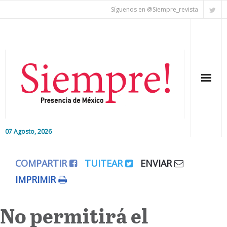
Síguenos en @Siempre_revista
07 Agosto, 2026
Inicio
COMPARTIR
TUITEAR
ENVIAR
Editorial
IMPRIMIR
Nacional
No permitirá el
Colaboradores