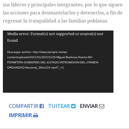
sus líderes y principales integrantes, por lo que siguen
las acciones para desmantelarlos y detenerlos, a fin de
regresar la tranquilidad a las familias poblanas.
Reproductor
Media error: Format(s) not supported or source(s) not
found
de
vídeo
Descargar archivo: http://www.siempre.mx/wp-
content/uploads/2021/01/20210129-Miguel-Barbosa-Huerta-NO-
PERMITIRA-GOBIERNO-DEL-ESTADO-INTROMISION-DEL-CRIMEN-
ORGANIZAD-Nacional_384x216.mp4?_=1
COMPARTIR
TUITEAR
ENVIAR
IMPRIMIR