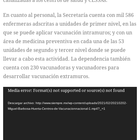
canalizadas a los centros de salud y CESSAs.
En cuanto al personal, la Secretaría cuenta con mil 586
enfermeras adscritas a unidades de primer nivel, en las
que se puede aplicar vacunación intramuros; y con un
área de medicina preventiva en cada una de las 53
unidades de segundo y tercer nivel donde se puede
llevar a cabo esta actividad. La dependencia también
cuenta con 230 vacunadoras y vacunadores para
desarrollar vacunación extramuros.
Reproductor
Media error: Format(s) not supported or source(s) not found
de
Descargar archivo: http://www.siempre.mx/wp-content/uploads/2021/02/20210202-
vídeo
Miguel-Barbosa-Huerta-Centros-de-Vacunacionnacional-1.mp4?_=1