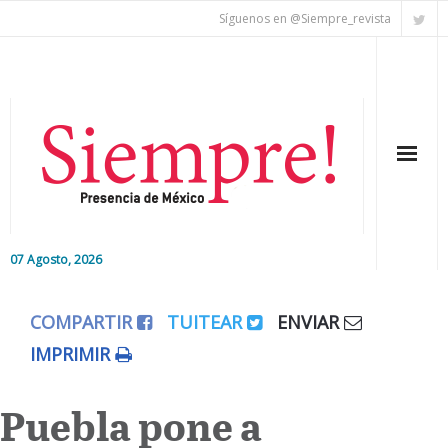
Síguenos en @Siempre_revista
07 Agosto, 2026
Inicio
COMPARTIR
TUITEAR
ENVIAR
Editorial
IMPRIMIR
Nacional
Puebla pone a
Colaboradores