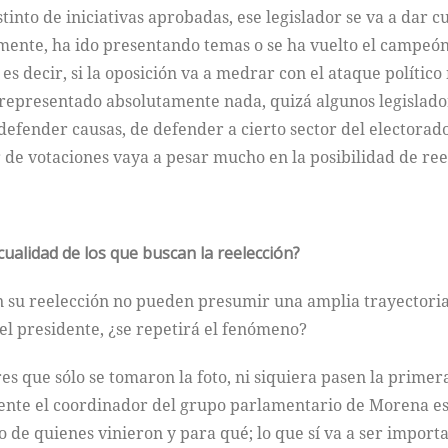
tinto de iniciativas aprobadas, ese legislador se va a dar
mente, ha ido presentando temas o se ha vuelto el campeón
s decir, si la oposición va a medrar con el ataque político
 representado absolutamente nada, quizá algunos legislado
 defender causas, de defender a cierto sector del electorad
r de votaciones vaya a pesar mucho en la posibilidad de ree
l cualidad de los que buscan la reelección?
an su reelección no pueden presumir una amplia trayectoria
 el presidente, ¿se repetirá el fenómeno?
ores que sólo se tomaron la foto, ni siquiera pasen la primer
ente el coordinador del grupo parlamentario de Morena es 
o de quienes vinieron y para qué; lo que sí va a ser import