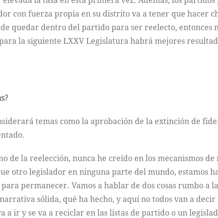
y elevada la tasa en esta primera vez. Además, los partidos 
dor con fuerza propia en su distrito va a tener que hacer c
a de quedar dentro del partido para ser reelecto, entonces
s para la siguiente LXXV Legislatura habrá mejores resultad
as?
nsiderará temas como la aprobación de la extinción de fide
entado.
o de la reelección, nunca he creído en los mecanismos de 
ue otro legislador en ninguna parte del mundo, estamos ha
 para permanecer. Vamos a hablar de dos cosas rumbo a la 
narrativa sólida, qué ha hecho, y aquí no todos van a dec
 a ir y se va a reciclar en las listas de partido o un legis