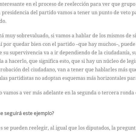
interesante en el proceso de reelección para ver que grup
 presidencia del partido vamos a tener un punto de veto pa
do.
tá muy sobrevaluado, si vamos a hablar de los mismos de s
hí por quedar bien con el partido –que hay muchos–, puede
e su supervivencia va a ir dependiendo de la ciudadanía, 
la a hacerlo, que significa esto, que si hay un núcleo de l
obación del ciudadano, van a tener que hablarles más que a
ulas partidistas no adoptan esquemas más horizontales para
lo vamos a ver más adelante en la segunda o tercera ronda 
 se seguirá este ejemplo?
e pueden reelegir, al igual que los diputados, la pregunta e