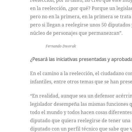
reelección, por lo tanto, no creo que esté mu
en la reelección, ¿por qué? Porque un legisla
pero no en la primera, en la primera se trat
pero si llegan a reelegirse unos 50 diputado
núcleo de personajes que permanezcan”.
Fernando Dworak
¿Pesará las iniciativas presentadas y aprobad
En el camino a la reelección, el ciudadano co
infantiles, entre otros temas que se han pres
“En realidad, aunque sea un defensor acérrim
legislador desempeña las mismas funciones q
todo el mundo y todos hacen cosas diferentes
diputado que quiera reelegirse de tener una 
diputado con un perfil técnico que sabe que va