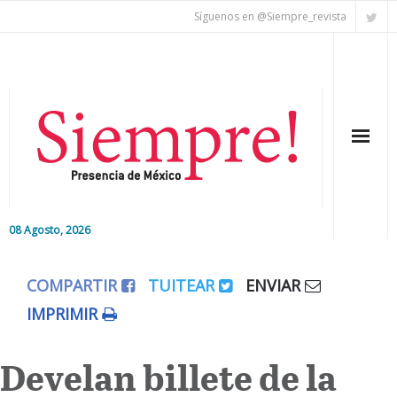
Síguenos en @Siempre_revista
08 Agosto, 2026
Inicio
COMPARTIR
TUITEAR
ENVIAR
Editorial
IMPRIMIR
Nacional
Develan billete de la
Colaboradores