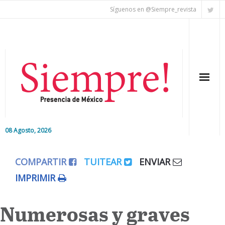
Síguenos en @Siempre_revista
08 Agosto, 2026
Inicio
COMPARTIR
TUITEAR
ENVIAR
Editorial
IMPRIMIR
Nacional
Numerosas y graves
Colaboradores