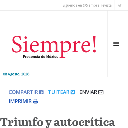
Síguenos en @Siempre_revista
08 Agosto, 2026
Inicio
COMPARTIR
TUITEAR
ENVIAR
Editorial
IMPRIMIR
Nacional
Triunfo y autocrítica
Colaboradores