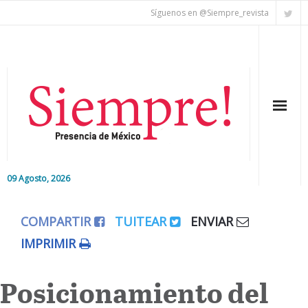
Síguenos en @Siempre_revista
09 Agosto, 2026
Inicio
COMPARTIR
TUITEAR
ENVIAR
Editorial
IMPRIMIR
Nacional
Posicionamiento del
Colaboradores