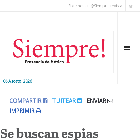
Síguenos en @Siempre_revista
06 Agosto, 2026
Inicio
COMPARTIR
TUITEAR
ENVIAR
Editorial
IMPRIMIR
Nacional
Se buscan espias
Colaboradores