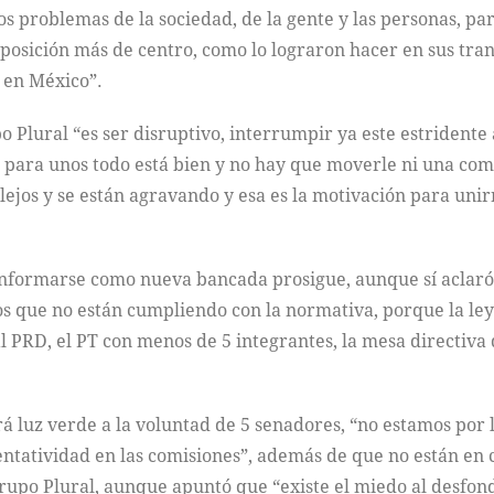
n los problemas de la sociedad, de la gente y las personas, 
posición más de centro, como lo lograron hacer en sus tran
 en México”.
po Plural “es ser disruptivo, interrumpir ya este estrident
 para unos todo está bien y no hay que moverle ni una coma
ejos y se están agravando y esa es la motivación para unir
formarse como nueva bancada prosigue, aunque sí aclaró qu
s que no están cumpliendo con la normativa, porque la ley
 PRD, el PT con menos de 5 integrantes, la mesa directiva d
rá luz verde a la voluntad de 5 senadores, “no estamos por l
entatividad en las comisiones”, además de que no están en c
rupo Plural, aunque apuntó que “existe el miedo al desfo