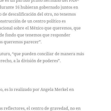
, que es un partido primo hermano del PAN–
o durante 16 hubieran gobernado juntos en
de descalificación del otro, no tenemos
nstrucción de un centro político es
acional sobre el México que queremos, que
as de fondo que tenemos que responder
nos queremos parecer”.
futuro, “que pueden conciliar de manera más
recho, a la división de poderes”.
o, es lo realizado por Angela Merkel en
s reflectores, el centro de gravedad, no en