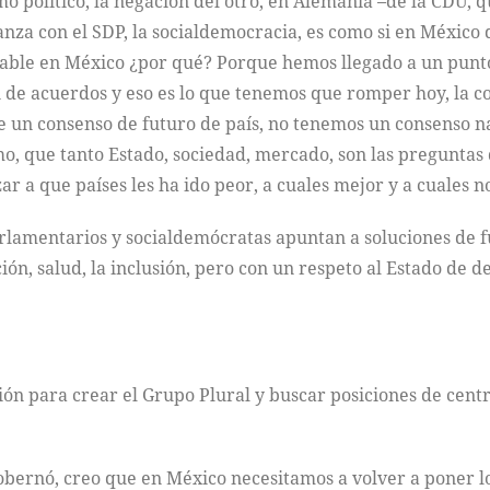
smo político, la negación del otro, en Alemania –de la CDU
ianza con el SDP, la socialdemocracia, es como si en Méxic
able en México ¿por qué? Porque hemos llegado a un punto 
de acuerdos y eso es lo que tenemos que romper hoy, la co
 un consenso de futuro de país, no tenemos un consenso n
imo, que tanto Estado, sociedad, mercado, son las pregunt
ar a que países les ha ido peor, a cuales mejor y a cuales 
lamentarios y socialdemócratas apuntan a soluciones de 
n, salud, la inclusión, pero con un respeto al Estado de de
ión para crear el Grupo Plural y buscar posiciones de centr
gobernó, creo que en México necesitamos a volver a poner lo