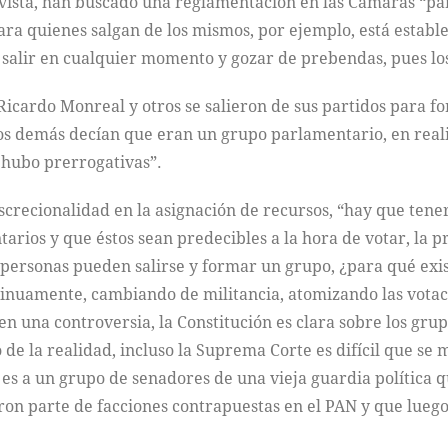
vista, han buscado una reglamentación en las Cámaras “par
ara quienes salgan de los mismos, por ejemplo, está establ
an salir en cualquier momento y gozar de prebendas, pues lo
, Ricardo Monreal y otros se salieron de sus partidos para
os demás decían que eran un grupo parlamentario, en real
 hubo prerrogativas”.
recionalidad en la asignación de recursos, “hay que tene
rios y que éstos sean predecibles a la hora de votar, la p
 personas pueden salirse y formar un grupo, ¿para qué exis
inuamente, cambiando de militancia, atomizando las vota
nen una controversia, la Constitución es clara sobre los gr
 de la realidad, incluso la Suprema Corte es difícil que se
es a un grupo de senadores de una vieja guardia política q
eron parte de facciones contrapuestas en el PAN y que luego