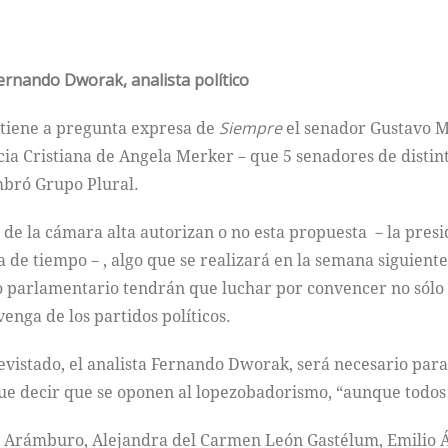
ernando Dworak, analista político
ostiene a pregunta expresa de
Siempre
el senador Gustavo M
cia Cristiana de Angela Merker－que 5 senadores de distint
bró Grupo Plural.
no de la cámara alta autorizan o no esta propuesta －la pre
a de tiempo－, algo que se realizará en la semana siguiente a
parlamentario tendrán que luchar por convencer no sólo a
enga de los partidos políticos.
evistado, el analista Fernando Dworak, será necesario para
que decir que se oponen al lopezobadorismo, “aunque todo
rra Arámburo, Alejandra del Carmen León Gastélum, Emilio