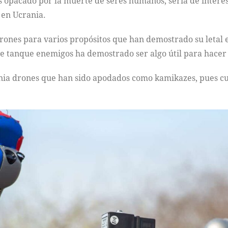
 opacado por la muerte de seres humanos, sería de interés 
 en Ucrania.
rones para varios propósitos que han demostrado su letal ef
de tanque enemigos ha demostrado ser algo útil para hacer
nia drones que han sido apodados como kamikazes, pues cu