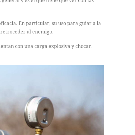
general y es el que tiene que ver con las
icacia. En particular, su uso para guiar a la
 retroceder al enemigo.
entan con una carga explosiva y chocan