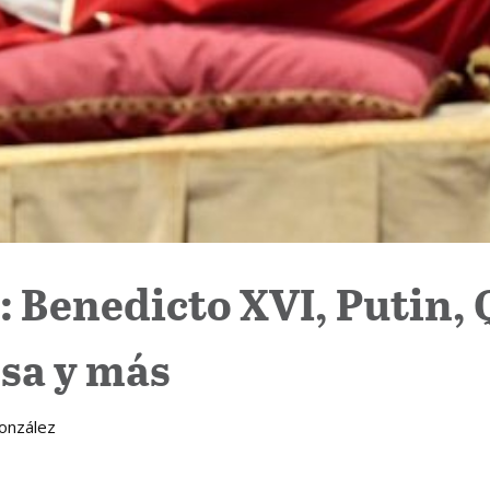
 Benedicto XVI, Putin, 
sa y más
González