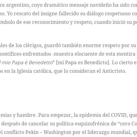
ntífice argentino, cuyo dramático mensaje navideño ha sido
o. Yo rescato del insigne fallecido su diálogo respetuoso c
ímbolo de ese reconocimiento y respeto, cuando inició su pon
uales de los clérigos, guardó también enorme respeto por su
ontífices enfrentados -muestra elocuente de esta mentira f
Il mio Papa è Benedetto
” [mi Papa es Benedicto]. Lo cierto 
s en la Iglesia católica, que lo consideran el Anticristo.
emias y hambre. Para empezar, la epidemia del COVID, que 
después de cancelar su política esquizofrénica de “cero Co
 el conflicto Pekín – Washington por el liderazgo mundial, 