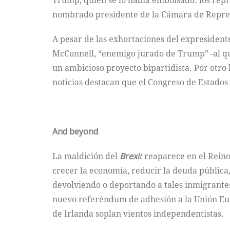
Trump, quien se lo había embolsado: los repr
nombrado presidente de la Cámara de Repre
A pesar de las exhortaciones del expresident
McConnell, “enemigo jurado de Trump” -al qu
un ambicioso proyecto bipartidista. Por otro 
noticias destacan que el Congreso de Estados
And beyond
La maldición del
Brexi
t
reaparece en el Reino
crecer la economía, reducir la deuda pública, 
devolviendo o deportando a tales inmigrante
nuevo referéndum de adhesión a la Unión Eur
de Irlanda soplan vientos independentistas.