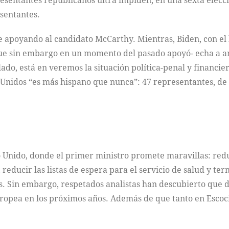
esentantes republicanos ultra impiden, en una sexta elecc
sentantes.
e apoyando al candidato McCarthy. Mientras, Biden, con el
e sin embargo en un momento del pasado apoyó- echa a and
lado, está en veremos la situación política-penal y financ
 Unidos “es más hispano que nunca”: 47 representantes, de 
 Unido, donde el primer ministro promete maravillas: redu
reducir las listas de espera para el servicio de salud y te
s. Sin embargo, respetados analistas han descubierto que 
opea en los próximos años. Además de que tanto en Escoci