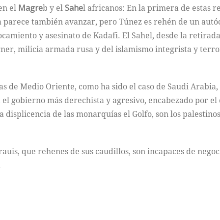
en el
Magre
b y el
Sahe
l africanos: En la primera de estas 
a parece también avanzar, pero Túnez es rehén de un autóc
ocamiento y asesinato de Kadafi. El Sahel, desde la retirada
ner, milicia armada rusa y del islamismo integrista y terro
 de Medio Oriente, como ha sido el caso de Saudi Arabia, I
ena el gobierno más derechista y agresivo, encabezado por 
a displicencia de las monarquías el Golfo, son los palestin
rauis, que rehenes de sus caudillos, son incapaces de nego
.