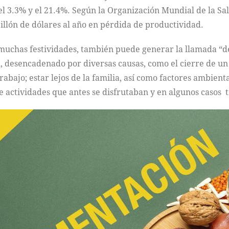
 el 3.3% y el 21.4%. Según la Organización Mundial de la Sa
llón de dólares al año en pérdida de productividad.
o muchas festividades, también puede generar la llamada 
, desencadenado por diversas causas, como el cierre de un c
rabajo; estar lejos de la familia, así como factores ambien
e actividades que antes se disfrutaban y en algunos casos tr