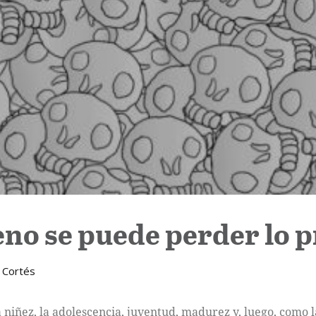
eno se puede perder lo 
 Cortés
niñez, la adolescencia, juventud, madurez y, luego, como la 