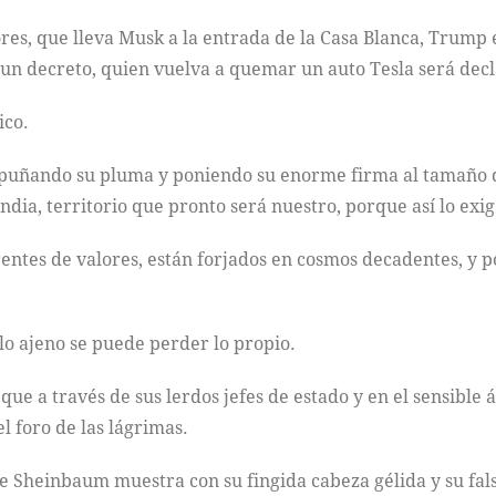
res, que lleva Musk a la entrada de la Casa Blanca, Trump es
un decreto, quien vuelva a quemar un auto Tesla será decla
ico.
mpuñando su pluma y poniendo su enorme firma al tamaño d
dia, territorio que pronto será nuestro, porque así lo exi
arentes de valores, están forjados en cosmos decadentes, y
o ajeno se puede perder lo propio.
ue a través de sus lerdos jefes de estado y en el sensible 
el foro de las lágrimas.
 Sheinbaum muestra con su fingida cabeza gélida y su falsa s