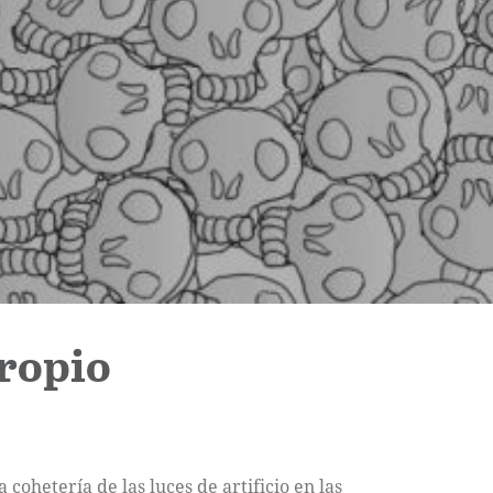
propio
cohetería de las luces de artificio en las