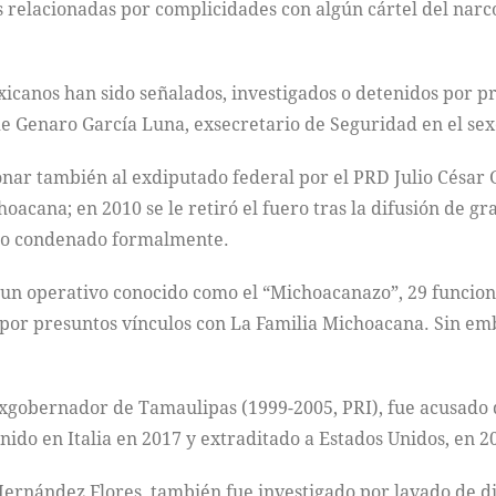
s relacionadas por complicidades con algún cártel del narco
exicanos han sido señalados, investigados o detenidos por p
 de Genaro García Luna, exsecretario de Seguridad en el sex
nar también al exdiputado federal por el PRD Julio César
acana; en 2010 se le retiró el fuero tras la difusión de g
ido condenado formalmente.
 un operativo conocido como el “Michoacanazo”, 29 funciona
por presuntos vínculos con La Familia Michoacana. Sin emb
gobernador de Tamaulipas (1999-2005, PRI), fue acusado de
ido en Italia en 2017 y extraditado a Estados Unidos, en 2
nández Flores, también fue investigado por lavado de dine