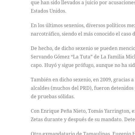
que han sido llevados a juicio por acusacione
Estados Unidos.
En los últimos sexenios, diversos políticos m
narcotráfico, siendo el más conocido el caso
De hecho, de dicho sexenio se pueden mencio
Servando Gómez “La Tuta” de La Familia Micho
capo. Huyó y sigue prófugo, aunque no ha s
También en dicho sexenio, en 2009, gracias a
alcaldes (muchos del PRD), fueron detenidos 
de pruebas sólidas.
Con Enrique Peña Nieto, Tomás Yarrington, ex
Zetas durante y después de su mandato. Deten
Otro exmandatario de Tamaulipas, Eugenio Her