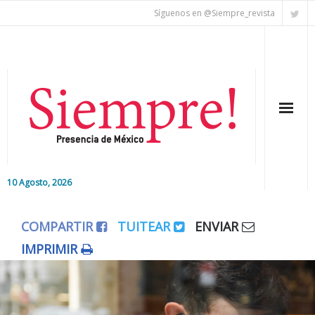
Síguenos en @Siempre_revista
10 Agosto, 2026
Inicio
COMPARTIR
TUITEAR
ENVIAR
Editorial
IMPRIMIR
Nacional
Colaboradores