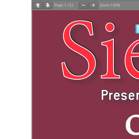
1
52
100%
Page
/
Zoom