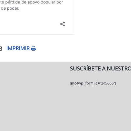
IMPRIMIR
SUSCRÍBETE A NUESTR
[mc4wp_form id=”245066″]